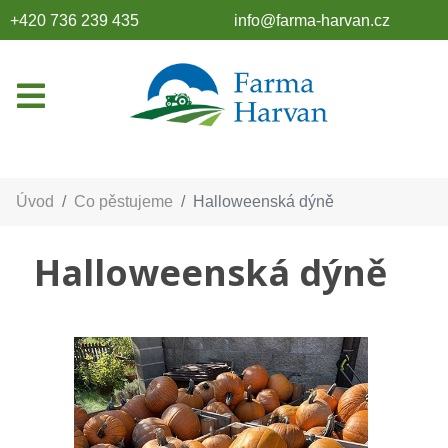
+420 736 239 435
info@farma-harvan.cz
Úvod
Co pěstujeme
Halloweenská dýně
Halloweenská dýně