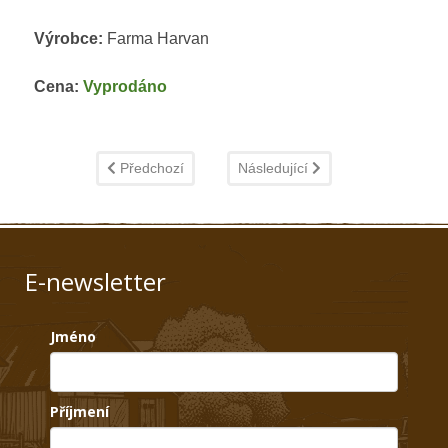
Výrobce:
Farma Harvan
Cena:
Vyprodáno
Předchozí článek: Dýně Hokaido
Další článek: Červená řepa
Předchozí
Následující
E-newsletter
Jméno
Příjmení