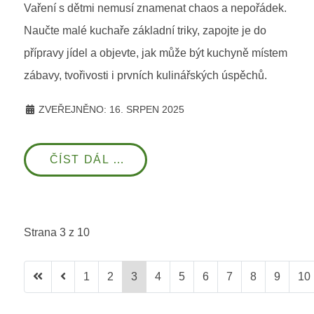
Vaření s dětmi nemusí znamenat chaos a nepořádek.
Naučte malé kuchaře základní triky, zapojte je do
přípravy jídel a objevte, jak může být kuchyně místem
zábavy, tvořivosti i prvních kulinářských úspěchů.
ZVEŘEJNĚNO: 16. SRPEN 2025
ČÍST DÁL …
Strana 3 z 10
1
2
3
4
5
6
7
8
9
10