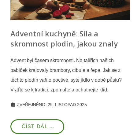
Adventní kuchyně: Síla a
skromnost plodin, jakou znaly
naše babičky
Advent byl časem skromnosti. Na talířích našich
babiček kralovaly brambory, cibule a řepa. Jak se z
těchto plodin vařilo poctivé, syté jídlo v době půstu?
Vraťte se k tradici, zpomalte a ochutnejte klid.
ZVEŘEJNĚNO: 29. LISTOPAD 2025
ČÍST DÁL …